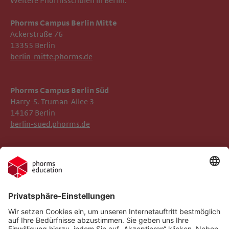
Weitere Phormsschulen in Berlin.
Phorms Campus Berlin Mitte
Ackerstraße 76
13355 Berlin
berlin-mitte.phorms.de
Phorms Campus
Berlin Süd
Harry-S.-Truman-Allee 3
14167 Berlin
berlin-sued.phorms.de
Impressum
Phorms Berlin Prenzlauer Berg
Datenschutz
Phorms Education
Gender-Hinweis
Implementierte Technologien
Compliance
Cookie-Einstellungen